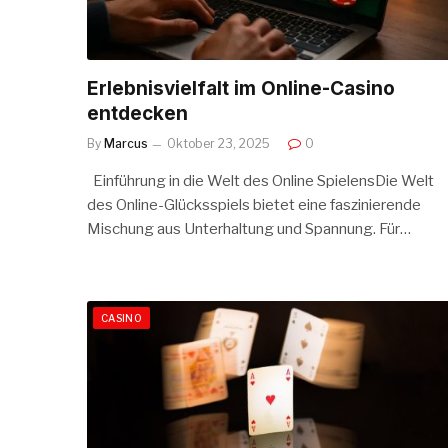
Erlebnisvielfalt im Online-Casino
entdecken
By
Marcus
Oktober 23, 2025
0
Einführung in die Welt des Online SpielensDie Welt
des Online-Glücksspiels bietet eine faszinierende
Mischung aus Unterhaltung und Spannung. Für…
CASINO