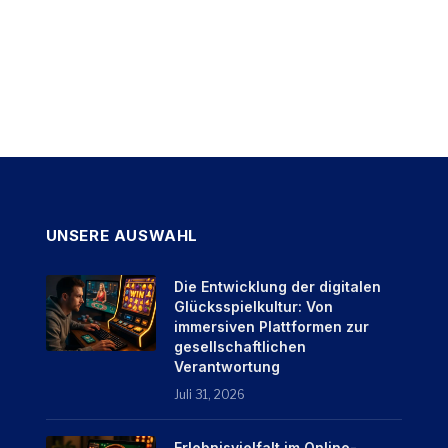
UNSERE AUSWAHL
Die Entwicklung der digitalen
Glücksspielkultur: Von
immersiven Plattformen zur
gesellschaftlichen
Verantwortung
Juli 31, 2026
Erlebnisvielfalt im Online-