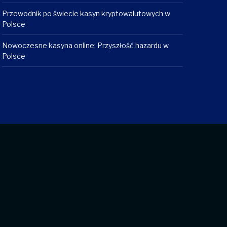
Przewodnik po świecie kasyn kryptowalutowych w
Polsce
Nowoczesne kasyna online: Przyszłość hazardu w
Polsce